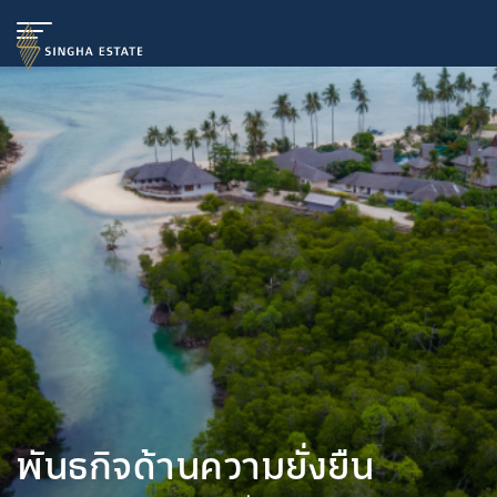
พันธกิจด้านความยั่งยืน