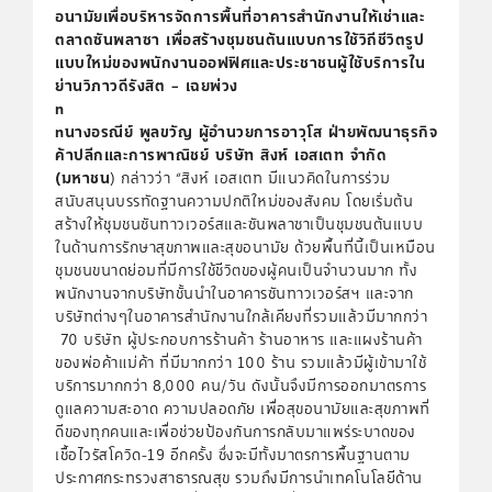
อนามัยเพื่อบริหารจัดการพื้นที่อาคารสำนักงานให้เช่าและ
ตลาดซันพลาซา เพื่อสร้างชุมชนต้นแบบการใช้วิถีชีวิตรูป
แบบใหม่ของพนักงานออฟฟิศและประชาชนผู้ใช้บริการใน
ย่านวิภาวดีรังสิต – เฉยพ่วง
n
nนางอรณีย์ พูลขวัญ ผู้อำนวยการอาวุโส ฝ่ายพัฒนาธุรกิจ
ค้าปลีกและการพาณิชย์ บริษัท สิงห์ เอสเตท จำกัด
(มหาชน
) กล่าวว่า “สิงห์ เอสเตท มีแนวคิดในการร่วม
สนับสนุนบรรทัดฐานความปกติใหม่ของสังคม โดยเริ่มต้น
สร้างให้ชุมชนซันทาวเวอร์สและซันพลาซาเป็นชุมชนต้นแบบ
ในด้านการรักษาสุขภาพและสุขอนามัย ด้วยพื้นที่นี้เป็นเหมือน
ชุมชนขนาดย่อมที่มีการใช้ชีวิตของผู้คนเป็นจำนวนมาก ทั้ง
พนักงานจากบริษัทชั้นนำในอาคารซันทาวเวอร์สฯ และจาก
บริษัทต่างๆในอาคารสำนักงานใกล้เคียงที่รวมแล้วมีมากกว่า
70 บริษัท ผู้ประกอบการร้านค้า ร้านอาหาร และแผงร้านค้า
ของพ่อค้าแม่ค้า ที่มีมากกว่า 100 ร้าน รวมแล้วมีผู้เข้ามาใช้
บริการมากกว่า 8,000 คน/วัน ดังนั้นจึงมีการออกมาตรการ
ดูแลความสะอาด ความปลอดภัย เพื่อสุขอนามัยและสุขภาพที่
ดีของทุกคนและเพื่อช่วยป้องกันการกลับมาแพร่ระบาดของ
เชื้อไวรัสโควิด-19 อีกครั้ง ซึ่งจะมีทั้งมาตรการพื้นฐานตาม
ประกาศกระทรวงสาธารณสุข รวมถึงมีการนำเทคโนโลยีด้าน