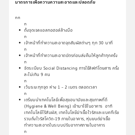
มาตรการเพื่อความความสะอาดและปลอดภัย
nn
n
ตั้งจุดเจลแอลกอฮอล์ล้างมือ
n
เจ้าหน้าที่ทำความสะอาดจุดสัมผัสต่างๆ ทุก 30 นาที
n
เจ้าหน้าที่ทำความสะอาดบัตรก่อนส่งคืนให้ลูกค้าทุกครั้ง
n
จัดระเบียบ Social Distancing การใช้ลิฟท์โดยสาร ครั้ง
ละไม่เกิน 9 คน
n
เว้นระยะทุกจุด ห่าง 1 – 2 เมตร ตลอดเวลา
n
เตรียมนำเทคโนโลยีเพื่อสุขอนามัยและสุขภาพที่ดี
(Hygiene & Well Being) เข้ามาใช้ในอาคาร อาทิ
เทคโนโลยีไร้สัมผัส, เทคโนโลยีฆ่าเชื้อไวรัสและแบคทีเรีย
รวมถึงไวรัสโควิด-19 ภายในอาคาร, หุ่นยนต์ฆ่าเชื้อ
ทำความสะอาดในระบบปรับอากาศภายในอาคาร
n