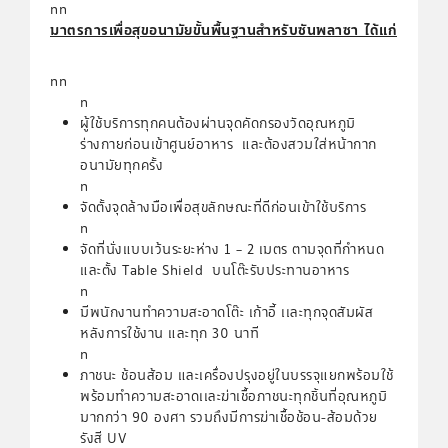
nn
มาตรการเพื่อสุขอนามัยขั้นพื้นฐานสำหรับซันพลาซา ได้แก่
nn
n
ผู้ใช้บริการทุกคนต้องผ่านจุดคัดกรองวัดอุณหภูมิ
ร่างกายก่อนเข้าศูนย์อาหาร และต้องสวมใส่หน้ากาก
อนามัยทุกครั้ง
n
จัดตั้งจุดล้างมือเพื่อสุขลักษณะที่ดีก่อนเข้าใช้บริการ
n
จัดที่นั่งแบบเว้นระยะห่าง 1 – 2 เมตร ตามจุดที่กำหนด
และตั้ง Table Shield บนโต๊ะรับประทานอาหาร
n
มีพนักงานทำความสะอาดโต๊ะ เก้าอี้ เเละทุกจุดสัมผัส
หลังการใช้งาน และทุก 30 นาที
n
ภาชนะ ช้อนส้อม และเครื่องปรุงอยู่ในบรรจุแยกพร้อมใช้
พร้อมทำความสะอาดเเละฆ่าเชื้อภาชนะทุกชิ้นที่อุณหภูมิ
มากกว่า 90 องศา รวมถึงมีการฆ่าเชื้อช้อน-ส้อมด้วย
รังสี UV