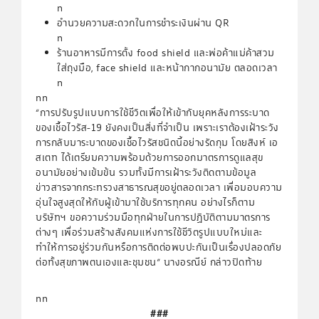
n
อำนวยความสะดวกในการชำระเงินผ่าน QR
n
ร้านอาหารมีการตั้ง food shield และพ่อค้าแม่ค้าสวม
ใส่ถุงมือ, face shield และหน้ากากอนามัย ตลอดเวลา
n
nn
“การปรับรูปแบบการใช้ชีวิตเพื่อให้เข้ากับยุคหลังการระบาด
ของเชื้อไวรัส-19 ยังคงเป็นสิ่งที่จำเป็น เพราะเราต้องเฝ้าระวัง
การกลับมาระบาดของเชื้อไวรัสชนิดนี้อย่างรัดกุม โดยสิงห์ เอ
สเตท ได้เตรียมความพร้อมด้วยการออกมาตรการดูแลสุข
อนามัยอย่างเข้มข้น รวมทั้งมีการเฝ้าระวังติดตามข้อมูล
ข่าวสารจากกระทรวงสาธารณสุขอยู่ตลอดเวลา เพื่อมอบความ
อุ่นใจสูงสุดให้กับผู้เข้ามาใช้บริการทุกคน อย่างไรก็ตาม
บริษัทฯ ขอความร่วมมือทุกฝ่ายในการปฏิบัติตามมาตรการ
ต่างๆ เพื่อร่วมสร้างสังคมแห่งการใช้ชีวิตรูปแบบใหม่และ
ทำให้การอยู่ร่วมกันหรือการติดต่อพบปะกันเป็นเรื่องปลอดภัย
ต่อทั้งสุขภาพตนเองและชุมชน” นางอรณีย์ กล่าวปิดท้าย
nn
###